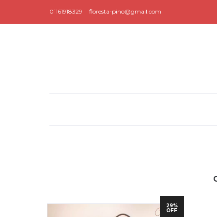
01161918329
floresta-pino@gmail.com
29%
OFF