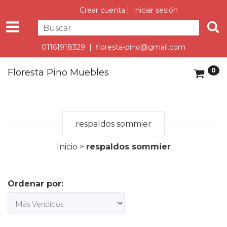
Crear cuenta
Iniciar sesión
01161918329 |
floresta-pino@gmail.com
0
Floresta Pino Muebles
respaldos sommier
Inicio
>
respaldos sommier
Ordenar por: