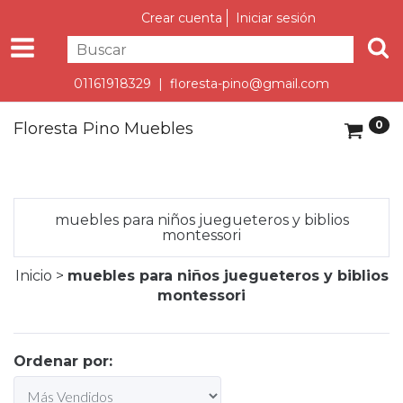
Crear cuenta
Iniciar sesión
01161918329 |
floresta-pino@gmail.com
0
Floresta Pino Muebles
muebles para niños juegueteros y biblios
montessori
Inicio
>
muebles para niños juegueteros y biblios
montessori
Ordenar por: