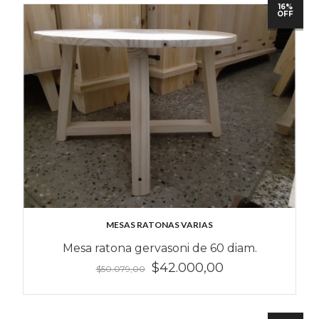
16%
OFF
MESAS RATONAS VARIAS
Mesa ratona gervasoni de 60 diam.
$42.000,00
$50.079,00