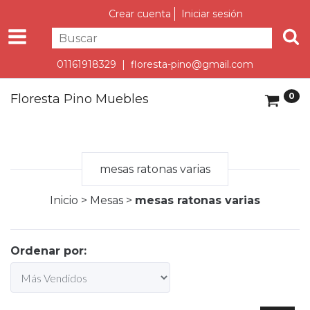
Crear cuenta
Iniciar sesión
01161918329 |
floresta-pino@gmail.com
0
Floresta Pino Muebles
mesas ratonas varias
Inicio
>
Mesas
>
mesas ratonas varias
Ordenar por: