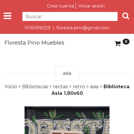
Crear cuenta
Iniciar sesión
01161918329 |
floresta-pino@gmail.com
0
Floresta Pino Muebles
asia
Inicio
>
Bibliotecas
>
rectas
>
retro
>
asia
>
Biblioteca
Asia 1,80x60