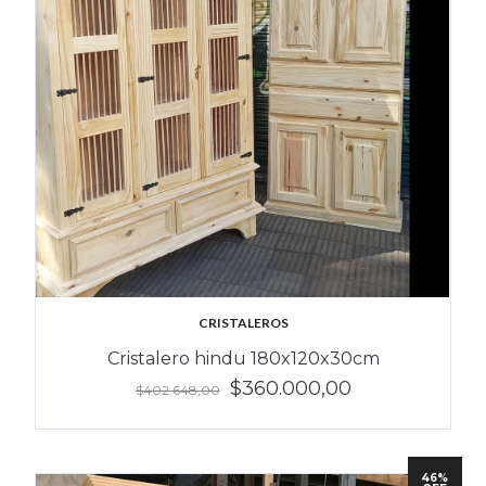
CRISTALEROS
Cristalero hindu 180x120x30cm
$360.000,00
$402.648,00
46%