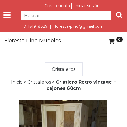
Crear cuenta
Iniciar sesión
01161918329 |
floresta-pino@gmail.com
0
Floresta Pino Muebles
Cristaleros
Inicio
>
Cristaleros
>
Criatlero Retro vintage +
cajones 60cm